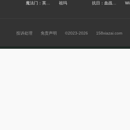
魔法门：英雄无敌
祖玛
抗日：血战上海滩
投诉处理
免责声明
©2023-2026 158xiazai.co