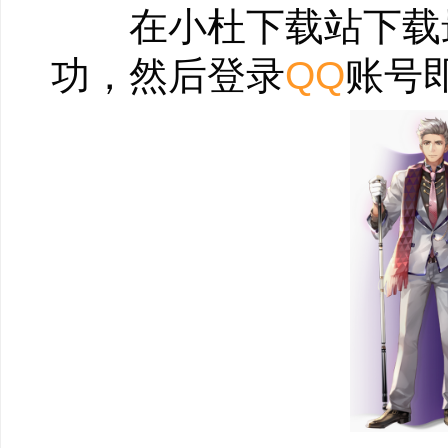
球坛标杆，精准品质
在小杜下载站下载最
经典斯诺克再现腾讯
功，然后登录
QQ
账号
杆最高分，等你来打破
5、竞技对战杆杆利
善攻善守谁能独领
腾讯桌球是腾讯首款
行的操作方式，绚丽的
进球，激动人心的赛事
让我们拭目以待。