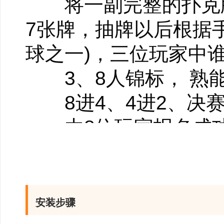
将一副完整的扑克牌
7张牌，抽牌以后根据
球之一)，三位玩家中
3、8人锦标， 熟能
8进4、4进2、决赛
由8位玩家报名成功后
决赛三轮进行，玩家需
及丰厚奖金。
4、标准斯诺克、精
安装步骤