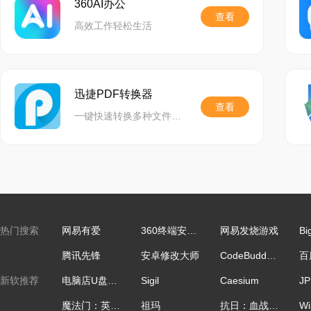
360AI办公
查看
高效工作轻松生活
迅捷PDF转换器
查看
一键快速转换多种文件格式,精准还原文档,功能齐全,助力高效办公
热门搜索
网易有爱
360终端安全管理系统
网易发烧游戏
Bi
腾讯先锋
安卓修改大师
CodeBuddy IDE国际版
新软推荐
电脑店U盘启动盘制作工具
Sigil
Caesium
魔法门：英雄无敌
祖玛
抗日：血战上海滩