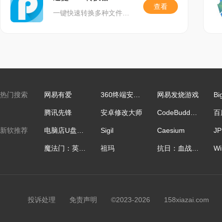
查看
一键快速转换多种文件格式,精准还原文档,功能齐全,助力高效办公
热门搜索
网易有爱
360终端安全管理系统
网易发烧游戏
Bi
腾讯先锋
安卓修改大师
CodeBuddy IDE国际版
新软推荐
电脑店U盘启动盘制作工具
Sigil
Caesium
魔法门：英雄无敌
祖玛
抗日：血战上海滩
投诉处理
免责声明
©2023-2026 158xiazai.co