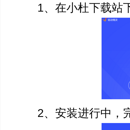
先进的驱动备份技术
1、在小杜下载站下
序的问题，可以备份多
3.简单易用还原功
驱动还原一键完成通
自动完成驱动安装过程
也可以通过驱动精灵的
4.安全驱动卸载功
驱动精灵可以完全、
2、安装进行中，完
系统运行，用该软件卸