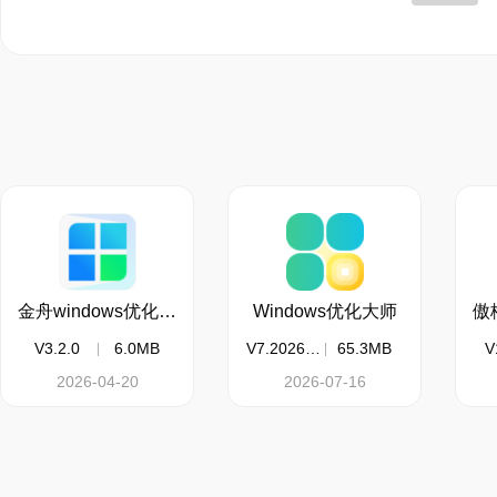
户提供系统性能、硬件
给电脑降温
本地搜索：本地文件
快速精准搜索出，类似
的各种格式文件。
数据恢复
：帮助用
金舟windows优化大师
Windows优化大师
V3.2.0
6.0MB
V7.2026.0.1.060300.1011
65.3MB
V
式化、损坏或病毒感染
2026-04-20
2026-07-16
接设备恢复、引导恢复
已帮助用户恢复图片文