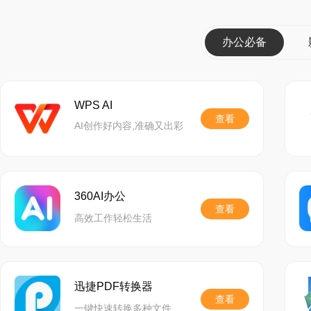
缩文件等
办公必备
OCR
识别：可精准
网也可以精准识别图文
WPS AI
软件优势：
查看
AI创作好内容,准确又出彩
C盘使用空间提升
电脑硬盘寿命提升
360AI办公
查看
电脑开机性能提升
高效工作轻松生活
电脑使用空间提升
软件特色：
迅捷PDF转换器
查看
一键快速转换多种文件格式,精准还原文档,功能齐全,助力高效办公