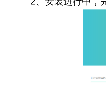
2、安装进行中，完
清理而不误删。
系统优化：针对Win
私、上网痕迹、电脑加
管理方案，如解决电脑
题。
软件管理：支持批
氓软件，并禁止流氓软
名其妙安装全家桶的问
(3Dmax、autocad、A