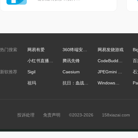
全新升级V6，专注
1、一键优化：一键
智能优化电脑，电脑更
2、系统优化：系统
热门搜索
网易有爱
360终端安全管理系统
网易发烧游戏
Bi
小红书直播助手64位
腾讯先锋
CodeBuddy IDE国际版
◆全面管理电脑设置
新软推荐
Sigil
Caesium
JPEGmini Pro
◆各种电脑常见问
祖玛
抗日：血战上海滩
Windows正版激活
3、垃圾清理：全盘
◆系统、软件缓存
投诉处理
免责声明
©2023-2026 158xiazai.co
◆无用插件、注册