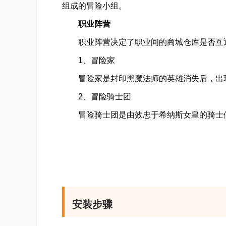
组成的冒险小组。
职业阵营
职业阵营决定了职业间的商城仓库是否互通
1、冒险家
冒险家是封印黑魔法师的英雄消失后，出现
2、冒险骑士团
冒险骑士团是由效忠于希纳斯女皇的骑士们
3、英雄
过去封印黑魔法师的六名英雄，是冒险岛世
次觉醒。
4、反抗者
安装步骤
作为遭到邪恶组织——黑色之翼占领的埃德
力。