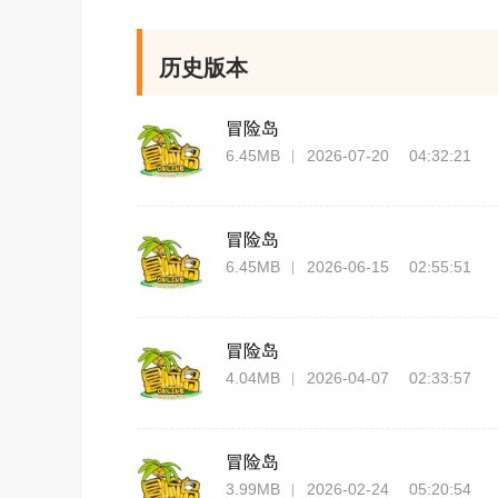
一无二的主角。
历史版本
3.任务体系丰富
对于新手来说，新手任务对于熟悉游戏，积
冒险岛
6.45MB
2026-07-20 04:32:21
试让每个新加入的玩家很快熟悉游戏。对于高
特别设计了只有团队才能完成的任务，队长和
4.多样有趣的地图场景
冒险岛
6.45MB
2026-06-15 02:55:51
充满童话风味的画面，配上清新动听的音乐
原、田园狂野的原始部落和浓密的高原山区、
冒险岛
沼泽、山区、海边度假区、雪域等，给人一种
4.04MB
2026-04-07 02:33:57
5.多层卷轴画面
多层卷轴，是动画的专业术语，第一个应用到
冒险岛
镜头，转到魔女要说“魔镜魔镜，谁是世界上
3.99MB
2026-02-24 05:20:54