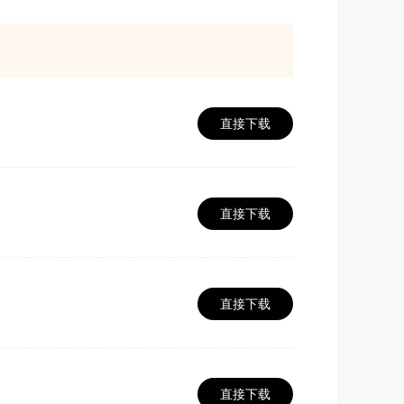
玩家的角度出发，细致耐心的说明和有趣的测
直接下载
怪物的战斗中，还有惊喜的意外收获。游戏中
直接下载
受。《冒险岛》拥有着中世纪气息的村庄和草
种地图还包含了不同的场景如森林、海盗船、
直接下载
轴第一次这里的画面出现，那一个画面，是一个
就是这么一个不起眼的画面，这个动画，给记入
直接下载