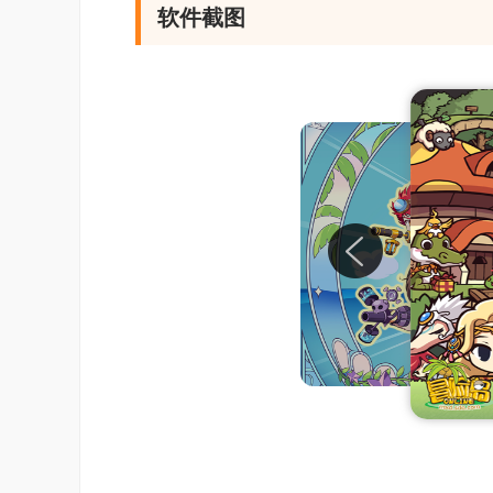
软件截图
背负打倒第六天魔王·织田信长的宿命的五
软件特色
1、新概念卷轴式网游
1)在游戏中角色可以自由的跳跃、攀爬藤
2)以2D横向卷轴方式呈现的在线游戏，画
3)人物皆是三头身，突显可爱的特色。
4)多样化的道具组合，纸娃娃(AVATAR
2.角色设置
游戏中加入了风靡已久的纸娃娃(AVATA
色时除了男女性别区别，每个角色还有眼睛(3种
蓝、黑)和饰品等的精彩组合，一开始就与众
或者是一名射手时，就可以穿上职业装。每种
好可以创造出数十万种人物造型。如果玩家觉