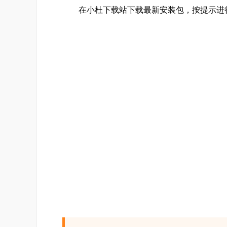
在小杜下载站下载最新安装包，按提示进
5、诺巴族
诺巴是格兰蒂斯守护古代龙族的高贵种族，
6、翼人族
生活在格兰蒂斯的种族，他们因为各自的信仰不
些族人逐渐发现了背后的真相，为了对抗邪恶
7、亚尼玛族
长着动物耳朵的种族，与其他同在格兰蒂斯
8、神之子
神之子是在被黑魔法师封印之前，由时间女
9、超能力者
凯内西斯是在好友世界诞生的超能力者，拥
10、晓之阵