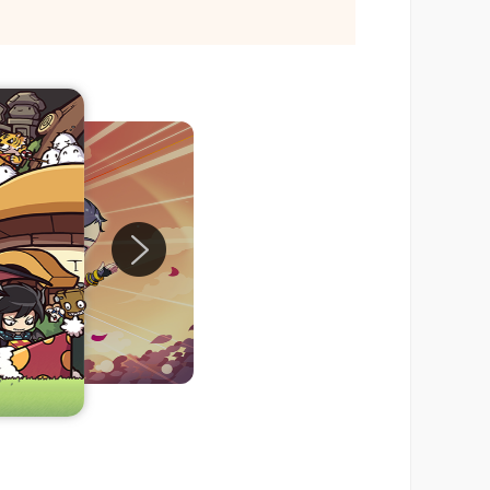
的日本。
发型和眼饰。
的装扮玩家自己想象中的角色人物。当在创建角
裤子(2种：蓝色，褐色)，鞋子(4种：红、黄、
玩家也可以清晰地看到。当成为一名勇敢的战士
欢的套服、裤子、耳环、鞋子，根据玩家的喜
底改变角色的外貌，让每个玩家成为游戏中独