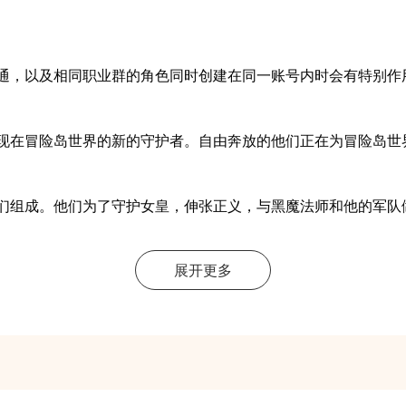
，以及相同职业群的角色同时创建在同一账号内时会有特别作
在冒险岛世界的新的守护者。自由奔放的他们正在为冒险岛世
组成。他们为了守护女皇，伸张正义，与黑魔法师和他的军队
展开更多
界最负盛名的存在。虽然在封印黑魔法师后，各自失去踪影，
尔斯坦的一支抵抗军，反抗者成员由埃德尔斯坦的市民构成。