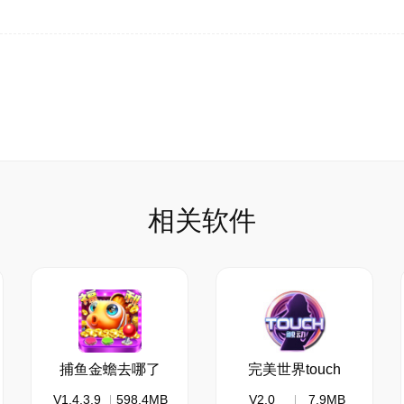
代表这个地图的背景音乐(总计约160余首)，基本上每个地
自己的专署声效，每个怪物，也都有他自己的专署声效，而且这
画，2D风格可以更好的无缝连接。玩这个游戏，其实就是在看
相关软件
捕鱼金蟾去哪了
完美世界touch
V1.4.3.9
598.4MB
V2.0
7.9MB