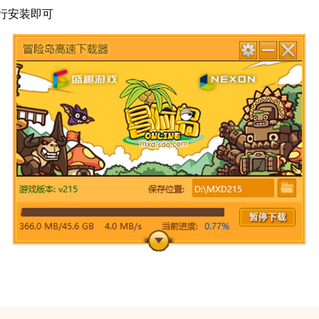
行安装即可
为了对抗侵略诺巴族神殿——万神殿的黑魔法师势力，诺巴正
同而分成“平民”和“高等”两个派别，“平民”竭力守护和平，
势力的图谋，他们开始联合以联盟为首的势力一起行动。
的种族并不来往。信仰狐狸耳朵的女神，拥有驱使精灵鬼怪的
神创造出来的孩子，肩负着成为时间超越者的使命。
有能够自由移动物体的超强意念力。超能力者使用自己的能力