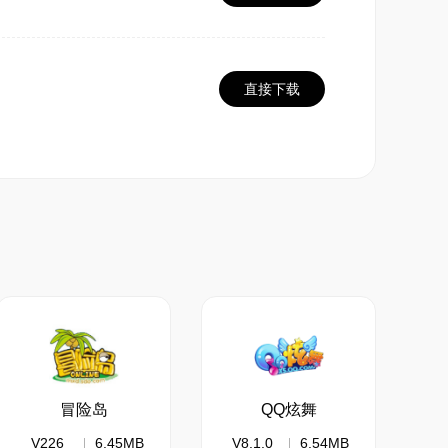
直接下载
图的音乐都和地形的配合相当到位，还有药水和
个声效还和药水相对应。
动画，不一样的是，是玩家控制角色。
冒险岛
QQ炫舞
V226
6.45MB
V8.1.0
6.54MB