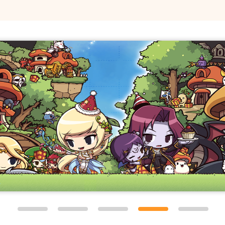
星之子们，由于次元的扭曲，从战国时代的日本来到冒险岛世界
蔓、梯子、绳索，强调动作游戏性的特征。
面以可爱活泼、形象鲜明、彰显玩家个性为主要特色。
)系统可以让玩家自由搭配上衣、裤子、鞋子、帽子、披风甚至是
R)变装系统，使玩家装扮角色的自由度大大增加，可以随心所欲
)，发型(3种：平头、长发、中分)，武器(3种，职业还有区别)，
不同，并且装束能够完整地呈现在游戏画面中，即使小小的饰品
职业的服装在造型、颜色都不同，相同的职业也可以选择你所喜
得还不满意，还可以通过美容美发或商城等专业的技术手段，彻