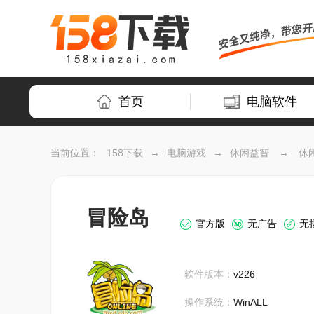
首页
电脑软件
当前位置：
158下载
→
电脑游戏
→
休闲益智
→
休
冒险岛
官方版
无广告
无
软件版本：
v226
操作系统：
WinALL