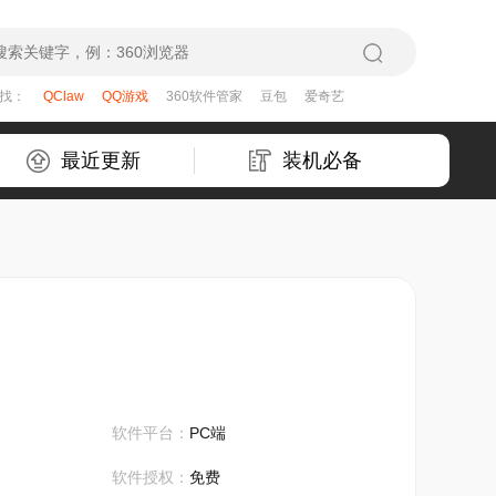
在找：
QClaw
QQ游戏
360软件管家
豆包
爱奇艺
最近更新
装机必备
软件平台：
PC端
软件授权：
免费