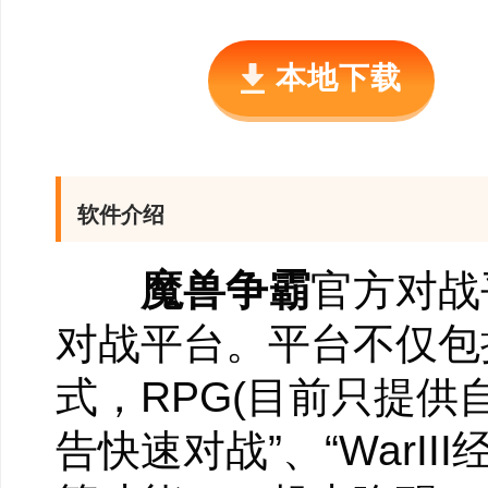
本地下载
软件介绍
魔兽争霸
官方对战
对战平台。平台不仅包括
式，RPG(目前只提供
告快速对战”、“WarI