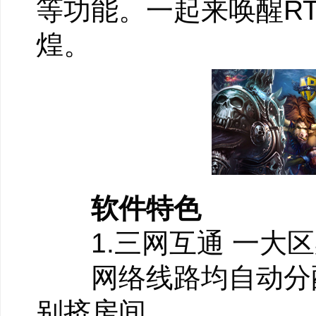
等功能。一起来唤醒R
煌。
软件特色
1.三网互通 一大区
网络线路均自动分配
别挤房间。