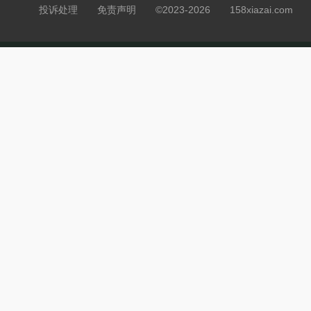
投诉处理
免责声明
©2023-2026 158xiazai.co