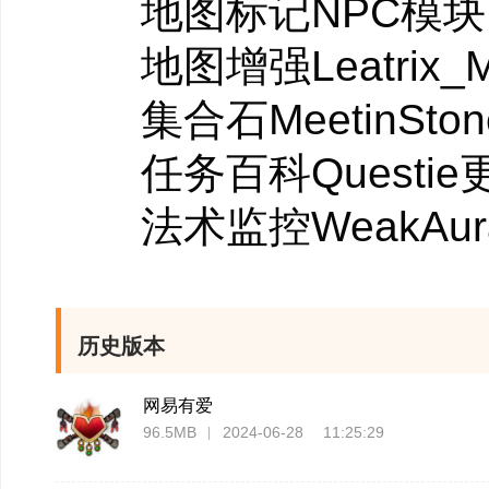
地图标记NPC模块Hand
签到日历
地图增强Leatrix_Ma
全新客户端的签到
集合石MeetinStone
插件管理器
任务百科Questie更新
对自选单体插件也
法术监控WeakAuras更
历史版本
网易有爱
96.5MB
2024-06-28 11:25:29