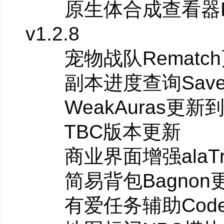
原生体合成查看器Protofo
v1.2.8
宠物战队Rematch更新
软件特色
副本进度查询SavedIns
完美支持
WeakAuras更新到v4
全面支持魔兽世界5
TBC版本更新
强力整合
商业界面增强alaTrade
整合多款优秀单体
简易背包Bagnon更新
一键加载
有爱任务辅助CodexLi
无需重载界面即可