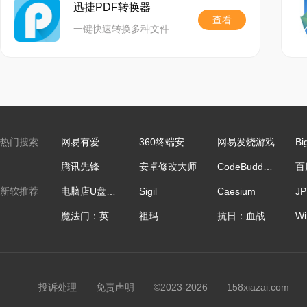
迅捷PDF转换器
查看
一键快速转换多种文件格式,精准还原文档,功能齐全,助力高效办公
热门搜索
网易有爱
360终端安全管理系统
网易发烧游戏
Bi
腾讯先锋
安卓修改大师
CodeBuddy IDE国际版
新软推荐
电脑店U盘启动盘制作工具
Sigil
Caesium
魔法门：英雄无敌
祖玛
抗日：血战上海滩
投诉处理
免责声明
©2023-2026 158xiazai.co