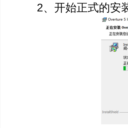
2、开始正式的安装
音乐上，而不是浪费在
●线性视图：在Over
编辑您的音乐，也可以
MIDI数据，让一切变
●全触屏操作：Over
象过的方式工作，滑动
速翻页、放大和退出，
●超强兼容性：Over
毫无冲突地加载Kontak