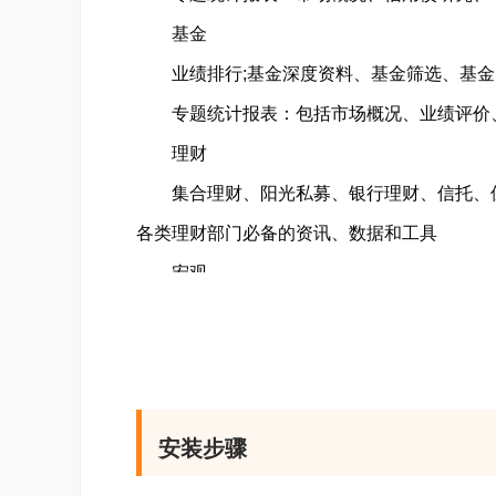
基金
业绩排行;基金深度资料、基金筛选、基金
专题统计报表：包括市场概况、业绩评价、
理财
集合理财、阳光私募、银行理财、信托、保
各类理财部门必备的资讯、数据和工具
宏观
宏观资讯：包括政策资讯、法律法规、行业资
济数据库专题统计报表：宏观数据、行业数据
热点专题：TMT、基建、金融等热门专题统
商品
安装步骤
商品资讯;中国及全球商品行情报价;深度资