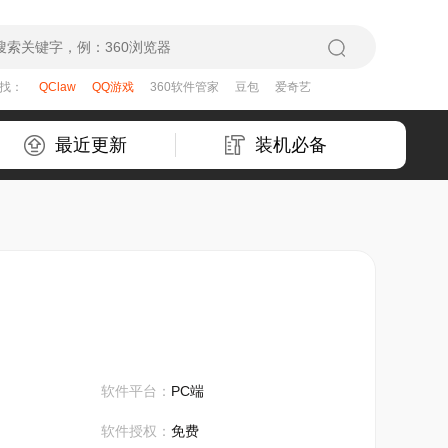
在找：
QClaw
QQ游戏
360软件管家
豆包
爱奇艺
最近更新
装机必备
软件平台：
PC端
软件授权：
免费