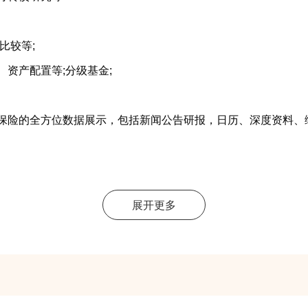
比较等;
资产配置等;分级基金;
险的全方位数据展示，包括新闻公告研报，日历、深度资料、
讯、全球经济日历、宏观预测等;经济数据库EDB：中国宏观
展开更多
、行业经济效益、企业绩效、证券市场、美国、日本、香港和欧
计报表;铜产业链等产业深度分析;房地产等行业深度分析;
料、数据浏览器等多维数据;大宗商品数据库：包括各种商品指