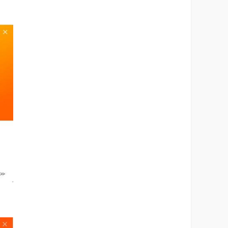
外汇品种实时行情;全球重要汇率品种的实时行
播、法律法规、资讯综合搜索等;
基金、理财等各个市场的实时高速行情
频数据库、资讯数据库、研报数据库、证券指