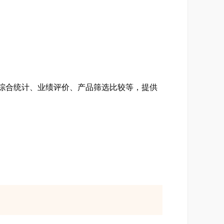
综合统计、业绩评价、产品筛选比较等，提供
数据、全球宏观数据、行业经济数据等大型经
盟的经济数据;
数、价格、产销量、行业经济指标、企业绩效