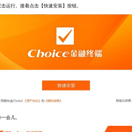
货经纪业务大全;商品期货报表等专题统计报表
击运行。接着点击【快速安装】按钮。
讯、全球经济日历、宏观经济预测等;中国外汇交易中心全部
债券基金指数;全球市场指数
市场分类深度实时资讯，包括财经新闻、行业新闻、24小时直
告，各类研究报告
数、港股、美股、债券、利率、外汇、股指期货、商品期货，
一会儿。
数据库、大宗商品数据库、证券数据库、固定收益数据库、高