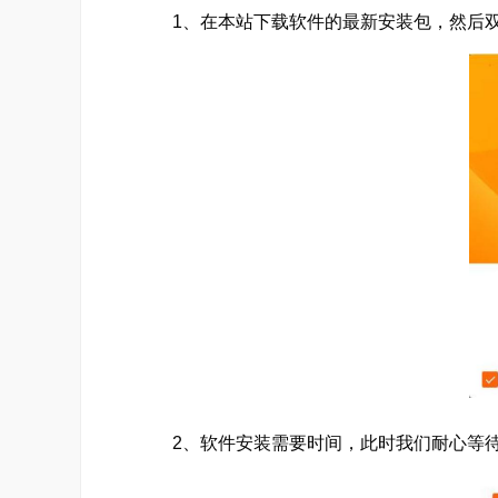
指标、上下游、全球数据等大型商品数据库;期
1、在本站下载软件的最新安装包，然后双
外汇
外汇资讯，包括央行动态、美元资讯、欧元资
情及历史走势
指数
股指期货报表、深度资料和报价;多维数据;
新闻
基于东方财富网强大的资讯云终端，提供各种
股票、基金、理财、债券、港股等各类公
行情
全球各大交易所行情，包括沪深、板块、指
2、软件安装需要时间，此时我们耐心等待
数据
权威、专业、完整的财经数据库，包括经济