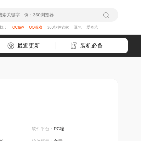
在找：
QClaw
QQ游戏
360软件管家
豆包
爱奇艺
最近更新
装机必备
软件平台：
PC端