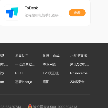
ToDesk
查看
远程控制电脑手机连接软件
打印机驱动修复管家
易媒助手
抗日：血战上海滩
小红书直播助手64位
有道词典电脑版
一点通票据打印软件
夸克网盘
腾讯QQ电脑版
天正给排水软件
RIOT
T20天正暖通软件
Rhinoceros
am
惠普laserjet m1005 mfp 一体机驱动程序
醒图
2345安全卫士增强版
-63420743
渝公网安备50019002504313