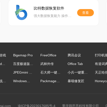
比特数据恢复软件
查看
强大数据恢复能力 操作简单安全有保证
游戏
Bigemap Pro
FreeOffice
腾讯会议
CodeBuddy IDE国际版
百度极速版应用电脑版
武林外传
Office Tab
JPEGmini Pro
石大师一键重装
小兵一键重装系统
抗日：血战上海滩
Windows正版激活
Packmage包装魔术师CAD
暴喵修复匠
Honeyc
zai.com
渝ICP备2023017685号-4
重庆阔思亮科技有限公司 023