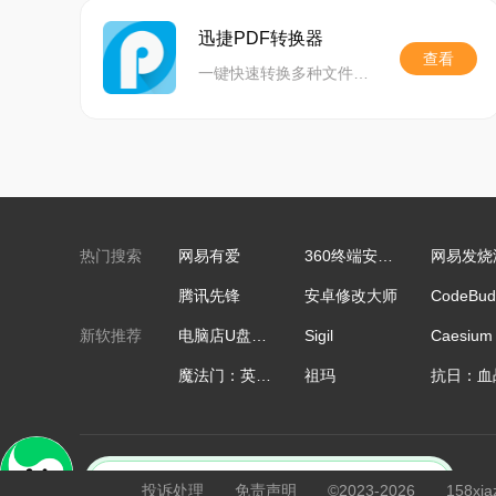
迅捷PDF转换器
查看
一键快速转换多种文件格式,精准还原文档,功能齐全,助力高效办公
热门搜索
网易有爱
360终端安全管理系统
网易发烧
腾讯先锋
安卓修改大师
新软推荐
电脑店U盘启动盘制作工具
Sigil
Caesium
×
魔法门：英雄无敌
祖玛
Excel数据透视表字段名无效怎么办
重播
投诉处理
免责声明
©2023-2026 158xia