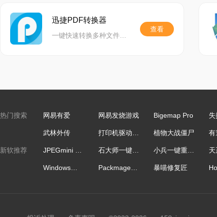
迅捷PDF转换器
查看
一键快速转换多种文件格式,精准还原文档,功能齐全,助力高效办公
热门搜索
网易有爱
网易发烧游戏
Bigemap Pro
失
武林外传
打印机驱动修复管家
植物大战僵尸
新软推荐
JPEGmini Pro
石大师一键重装
小兵一键重装系统
Windows正版激活
Packmage包装魔术师CAD
暴喵修复匠
Ho