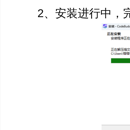
能无缝融入现有开发流
2、安装进行中，完
全流程，实现高度自动
3、内置生态服务
深度集成腾讯生态和
BaaS 服务集成：内置 
处理数据库、用户认证
一键部署：支持部署至 Clo
平台
组件库支持：基于 TDe