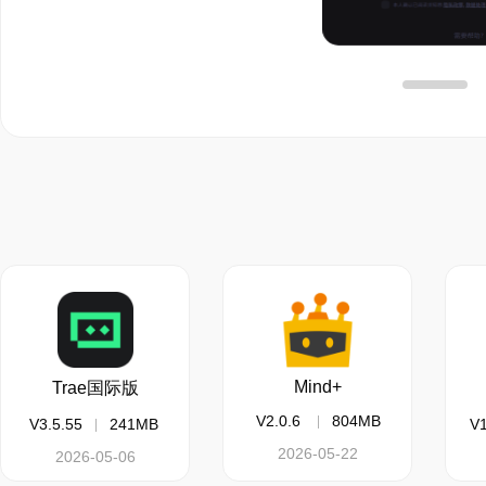
Mind+
Trae国际版
V2.0.6
804MB
V3.5.55
241MB
V1
2026-05-22
2026-05-06