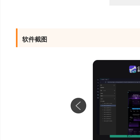
拼装界面
多模型支持：支持混元
4、广泛的语言和框
软件截图
理论上不限制代码语
前端：HTML, JavaScrip
后端：Node.js, Pytho
客户端：Java, Kotlin, 
其他：C++, Go, Rust, T
MATLAB 等