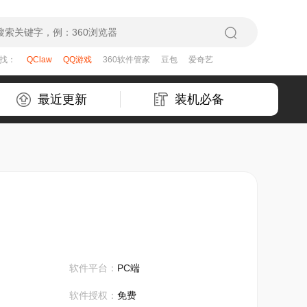
在找：
QClaw
QQ游戏
360软件管家
豆包
爱奇艺
最近更新
装机必备
软件平台：
PC端
软件授权：
免费