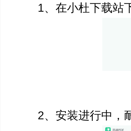
1、在小杜下载站下
加密、数字签名、
解密、全局水印、
2、安装进行中，耐