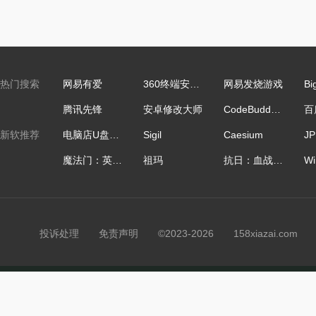
热门搜索
网易有爱
360终端安全管理系统
网易发烧游戏
Bi
腾讯先锋
安卓修改大师
CodeBuddy IDE国际版
新软推荐
电脑店U盘启动盘制作工具
Sigil
Caesium
魔法门：英雄无敌
祖玛
抗日：血战上海滩
投诉处理
免责声明
©2023-2026 158xiazai.co