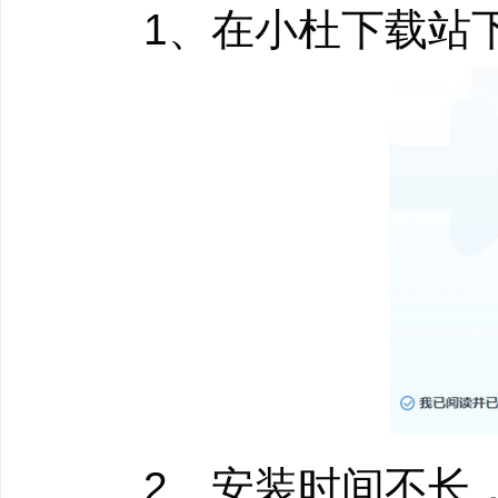
1、在小杜下载站下
转转大师数据恢复
误删除文件数据恢
●淸空回收站删除
●Shift+Delete删
●误删除文档，照片
分区误删除/意外丢
●分区被误删除
●分区意外丢失
●分区损坏文件数
2、安装时间不长，