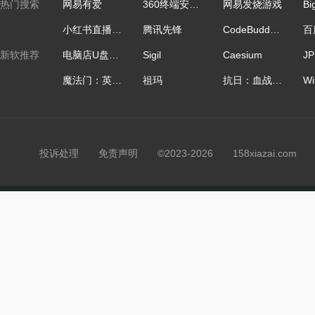
热门搜索
网易有爱
360终端安全管理系统
网易发烧游戏
Bi
小红书直播助手64位
腾讯先锋
CodeBuddy IDE国际版
新软推荐
电脑店U盘启动盘制作工具
Sigil
Caesium
魔法门：英雄无敌
祖玛
抗日：血战上海滩
投诉处理
免责声明
©2023-2026 158xiazai.co