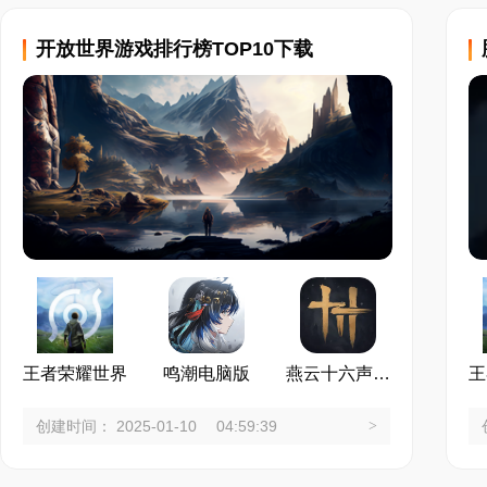
游戏道具奖励，更有机
开放世界游戏排行榜TOP10下载
霸王茶姬奶茶。
王者荣耀世界
鸣潮电脑版
燕云十六声PC版
王
创建时间： 2025-01-10 04:59:39
>