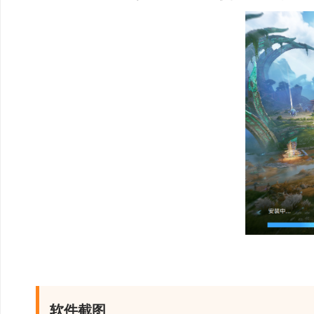
2、共鸣任务：妃寒【
来自北荒的旅人，能否
方向，她就不害怕。
开启时间：2026年7月23
软件截图