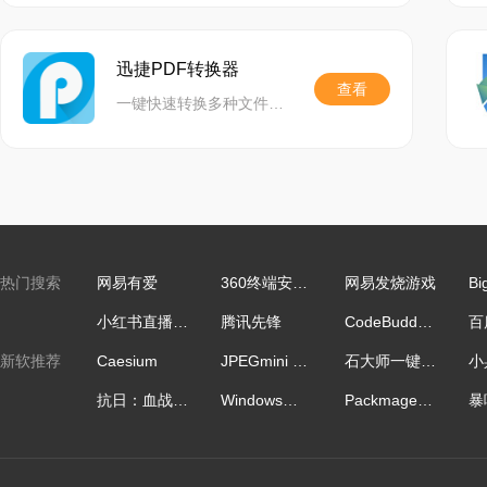
罚;因此必须全程留意
相应的伤害，最终击败
迅捷PDF转换器
查看
一键快速转换多种文件格式,精准还原文档,功能齐全,助力高效办公
热门搜索
网易有爱
360终端安全管理系统
网易发烧游戏
Bi
小红书直播助手64位
腾讯先锋
CodeBuddy IDE国际版
新软推荐
Caesium
JPEGmini Pro
石大师一键重装
抗日：血战上海滩
Windows正版激活
Packmage包装魔术师CAD
暴