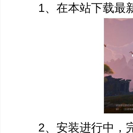
寒，对冰雪有着强大的
1、在本站下载最新
【雪灵回环】，继而触
环】还可以强化另外两
“大白”施放[巨兔冲击
人。快速循环的技能，
成伤害。
2、安装进行中，完