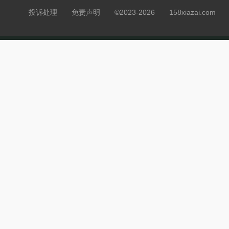
投诉处理
免责声明
©2023-2026 158xiazai.co
5、全新战令：妃寒·
68元解锁【甄藏战令
级战令更有海量资源和
【荣耀甄藏战令】，即
灵】和幻化【妃寒·蛉鸣