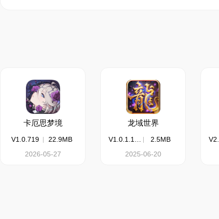
以茶会友，共赴世界
开启时间：2026年7月23
*活动开放后如未显示
开启条件：完成【觉醒
堂】。
卡厄思梦境
龙域世界
活动内容：稷下百草家
V1.0.719
22.9MB
V1.0.1.1011
2.5MB
2026-05-27
2025-06-20
雾山峦间的茗茶，于是
托你种植茶叶、制出饮
列饮品，交付订单，就