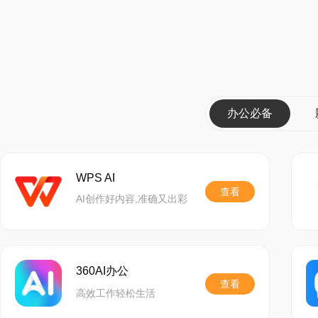
4、全新玩法：灾兽双
在冰火交融之巅鏖战神
办公必备
开启时间：2026年7月30日
开启条件：达到波流境
WPS AI
查看
AI创作好内容,准确又出彩
内容说明：在灾兽双影
并直面严酷的温度机制
360AI办公
影响持续升温或降温，
查看
高效工作轻松生活