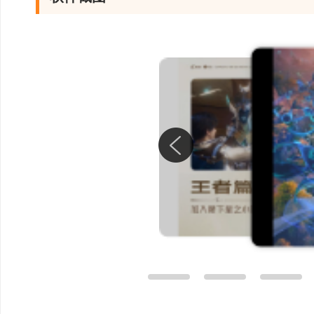
开启条件：完成【觉醒
堂】。
内容说明：开启英雄【
白一起历经许多许多山
终于来到了温暖的稷下
却忽然到来，大白的身
灵石......
*完成可获得英雄专属
激活丰厚的英雄录奖励