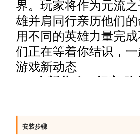
界。玩家将作为元流之
雄并肩同行亲历他们的
用不同的英雄力量完成
们正在等着你结识，一
游戏新动态
1、全新共鸣：妃寒·唤
上线时间：2026年7月23
获取条件：购买【甄藏
共鸣详情：唤雪兔灵是
安装步骤