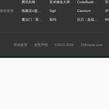
腾讯先锋
安卓修改大师
CodeBuddy IDE国际版
3、升级：升级至94
新软推荐
电脑店U盘启动盘制作工具
Sigil
Caesium
4、下线：搜狗云笔
魔法门：英雄无敌
祖玛
抗日：血战上海滩
份;
搜狗浏览器12.1.60
投诉处理
免责声明
©2023-2026 158xiazai.co
1.优化浏览器页面
2.优化收藏时光机
多页面分屏展示
兼容。
●一个视图多个页面，
3.优化安全服务，
●右键快速新建分屏，
全。