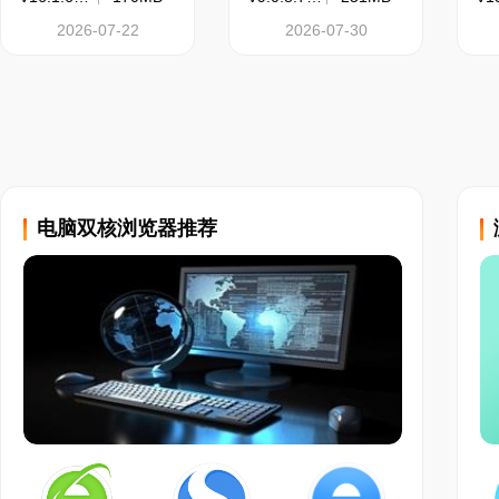
7、阅读模式上线：
2026-07-22
2026-07-30
造清爽阅读体验
8、视频小窗上新：
摸鱼办公无压力
搜狗浏览器12.4.607
电脑双核浏览器推荐
应用升级为64位，
搜狗浏览器·工作台模
修复一些已知问题
竖版工作台
搜狗浏览器12.4.60
●全新竖版工作台，标
修复一些崩溃问题
●横竖版随意切换，繁
修复一些已知问题