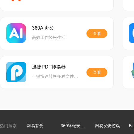
4、修改一些已知
搜狗浏览器12.2.60
标签分组管理
360AI办公
查看
1、修复应用中心;
高效工作轻松生活
●一键智能聚类，快速
2、修复异常恢复问
●支持标签组重命名，
3、修复一引起崩溃
迅捷PDF转换器
●支持固定或保存标签
查看
一键快速转换多种文件格式,精准还原文档,功能齐全,助力高效办公
4、修复一些已知问
搜狗浏览器版本1
1、新增：支持各种P
2、新增：支持网页
热门搜索
网易有爱
360终端安全管理系统
网易发烧游戏
Bi