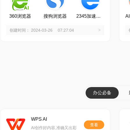
●收起展开更快捷，大
搜狗浏览器12.3.60
360浏览器
搜狗浏览器
2345加速浏览器
A
1、修复视频下载失
创建时间： 2024-03-26 07:27:04
>
2、修复启动无法恢
3、修复一些崩溃
4、修改一些已知
搜狗浏览器12.2.60
办公必备
1、修复应用中心
2、修复异常恢复
WPS AI
3、修复一些崩溃
查看
AI创作好内容,准确又出彩