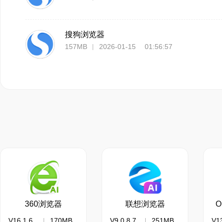
1、内核全新升级：
2、害怕捆绑安装不安
2、竖版工作台上线
搜狗浏览器
外。
3、多页面分屏展示
157MB
2026-01-15 01:56:57
3、网页突然打不开：
理
4、标签分组管理：
5、翻译功能全面增
译无阻碍
6、海量皮肤上新：
个性化设置更舒爽
360浏览器
联想浏览器
O
V16.1.6116.64
170MB
V9.0.8.7271
251MB